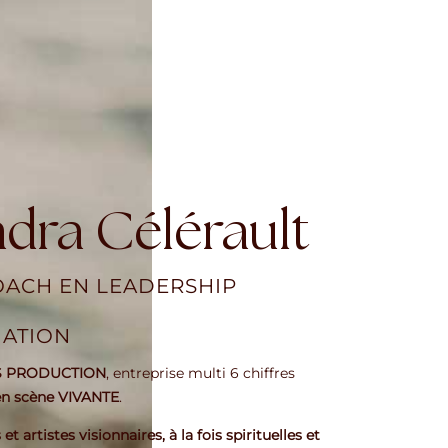
ndra Célérault
OACH EN LEADERSHIP
NATION
 PRODUCTION
, entreprise multi 6 chiffres
en scène VIVANTE
.
t artistes visionnaires, à la fois spirituelles et