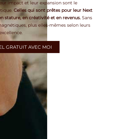
leur impact et leur expansion sont le
tique.
Celles qui sont prêtes pour leur Next
n stature, en créativité et en revenus.
Sans
s magnétiques, plus elles-mêmes selon leurs
excellence.
L GRATUIT AVEC MOI