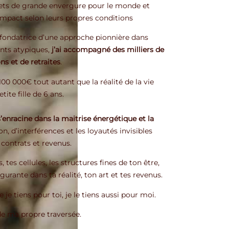
ojets de grande envergure pour le monde et
r impact selon leurs propres conditions
fondatrice d’une approche pionnière dans
nts atypiques,
j’ai accompagné des milliers de
s et de retraites
.
0 000€ tout autant que la réalité de la vie
ite fille de 6 ans.
’enracine dans la maitrise énergétique et la
on, d’interférences et les loyautés invisibles
contrats et revenus.
tes cellules, les structures fines de ton être,
gurante dans ta réalité, ton art et tes revenus.
e je tiens pour toi, je le tiens aussi pour moi.
de ma propre traversée.