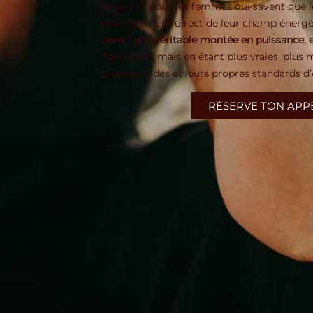
Je suis ici pour les femmes qui savent que 
prolongement direct de leur champ énergé
Level : une véritable montée en puissance, e
“faire plus”, mais en étant plus vraies, plu
propres codes et leurs propres standards d’
RÉSERVE TON APPE