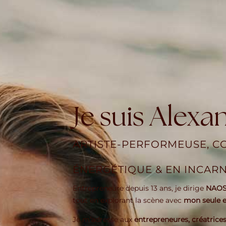
Je suis Alexa
ARTISTE-PERFORMEUSE, C
ÉNERGÉTIQUE & EN INCAR
Entrepreneure depuis 13 ans, je dirige
NAOS
tout en explorant la scène avec
mon seule 
Je m’adresse aux
entrepreneures, créatrices e