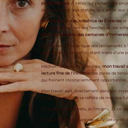
pragmatiques
. À celles qui portent des pr
désirent élever leur stature, leur art et leu
Autrice de 9 livres, créatrice de 5 oracles
et 
l’accompagnement des familles et des enfa
femmes à travers des centaines d’immersion
Je connais la mécanique des lancements à 10
de maman et ses défis… étant mère d’une pet
.
Médium depuis ma naissance,
mon travail s
lecture fine de l’invisible
: les zones de tensi
qui freinent inconsciemment opportunités, 
Mon travail agit directement dans ton corps, 
jusqu’à ce que cela se reflète de manière ful
Ce que je te transmets, je l’incarne. Et ce qu
Chaque session est ancrée dans l’intégrité 