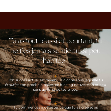
Tu as tout réussi et pourtant, tu
ne t’es jamais sentie aussi peu
habitée.
Ton succès actuel est devenu la cloche sous laquelle tu
étouffes ton prochain palier, ce fucking nouvel élan que tu
sens au fond de tes tripes.
Tu commences à détester ce que tu as créé et as