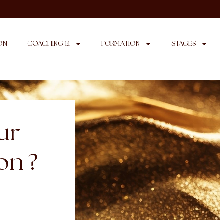
ON
COACHING 1:1
FORMATION
STAGES
ur
on ?