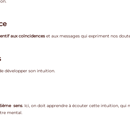
ion.
nce
tentif aux coïncidences
et aux messages qui expriment nos doute
s
e développer son intuition.
6ème sens
. Ici, on doit apprendre à écouter cette intuition, qui
tre mental.